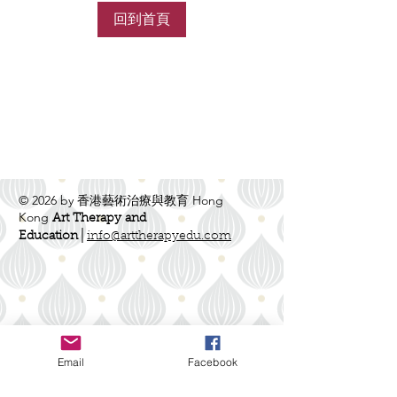
回到首頁
© 2026 by 香港藝術治療與教育 Hong
Kong
Art Therapy and
Education│
info@arttherapyedu.com
Email
Facebook