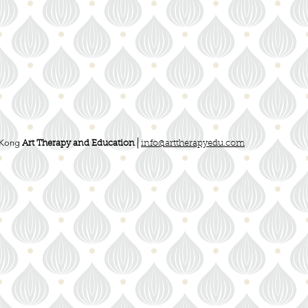
Kong
Art Therapy and Education│
info@arttherapyedu.com