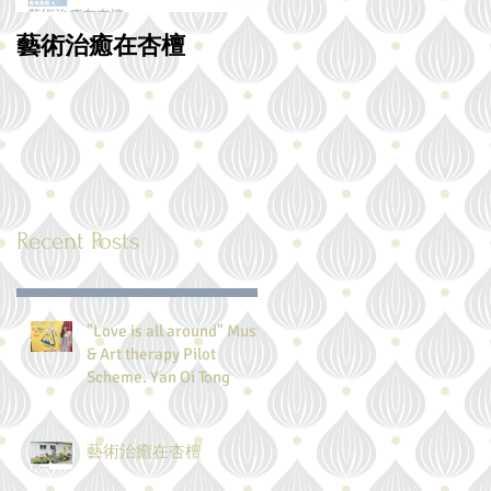
藝術治癒在杏檀
【愛的教育】全港唯
駐校治療師 香港缺
愛的教育
Recent Posts
"Love is all around" Music
& Art therapy Pilot
Scheme. Yan Oi Tong
藝術治癒在杏檀