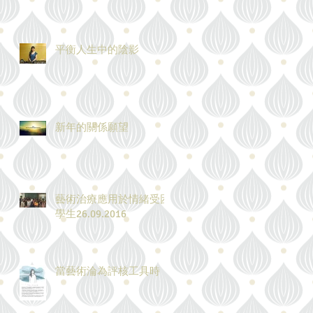
平衡人生中的陰影
新年的關係願望
藝術治療應用於情緒受困
學生26.09.2016
當藝術淪為評核工具時