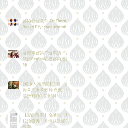
藝術心理教育 Art Therapy
Based Psychoeducation
香港電台第二台專訪：區
慧妍Regina駐校藝術治療
師
[健康人物專訪] 主題：藝
術 X 治療 X 教育 嘉賓：區
慧妍 (藝術治療師)
【愛的教育】全港唯一駐
校治療師 香港缺乏愛的
教育