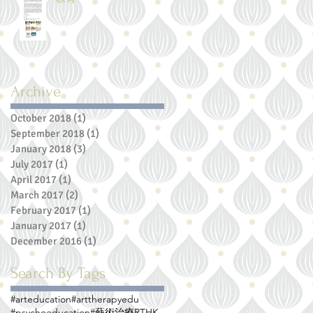
Archive
October 2018
(1)
1 post
September 2018
(1)
1 post
January 2018
(3)
3 posts
July 2017
(1)
1 post
April 2017
(1)
1 post
March 2017
(2)
2 posts
February 2017
(1)
1 post
January 2017
(1)
1 post
December 2016
(1)
1 post
Search By Tags
#arteducation
#arttherapyedu
#psychoeducation
#藝術治療
RTHK