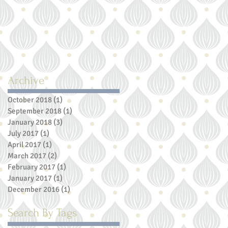
Archive
October 2018
(1)
1 post
September 2018
(1)
1 post
January 2018
(3)
3 posts
July 2017
(1)
1 post
April 2017
(1)
1 post
March 2017
(2)
2 posts
February 2017
(1)
1 post
January 2017
(1)
1 post
December 2016
(1)
1 post
Search By Tags