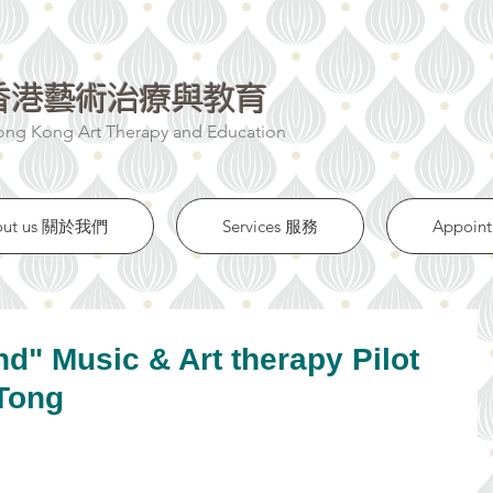
香港藝術治療與教育
ng Kong Art Therapy and Education​
out us 關於我們
Services 服務
Appoi
nd" Music & Art therapy Pilot
Tong