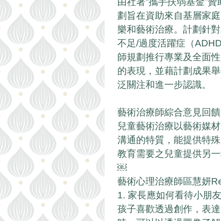
由社署“攜手扶弱基金”
劃旨在資助來自基層家庭
樂和藝術治療。計劃針對來
不足/過度活躍症（AD
師規劃推行專業及全面性
的表現，並藉計劃成果舉
泛關注和進一步認識。
藝術治療師綜合意見回饋
兒童藝術治療以藝術媒材
溝通的特質，能提供特殊
教育需要之兒童提供另一
￼
藝術心理治療師區慧妍Re
1. 家長應如何看待小朋
孩子喜歡透過創作，表達