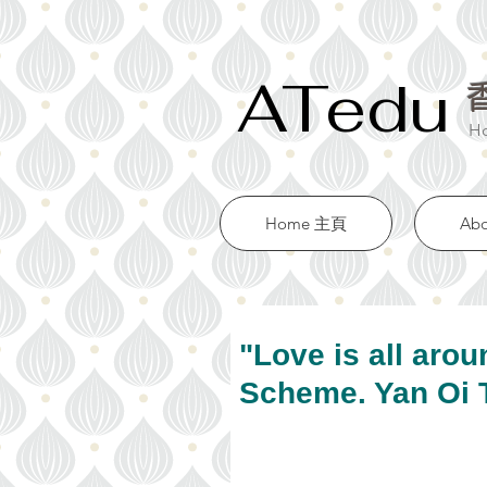
ATedu
Ho
Home 主頁
Ab
"Love is all arou
Scheme. Yan Oi 