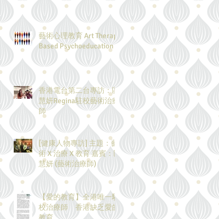
藝術心理教育 Art Therapy
Based Psychoeducation
香港電台第二台專訪：區
慧妍Regina駐校藝術治療
師
[健康人物專訪] 主題：藝
術 X 治療 X 教育 嘉賓：區
慧妍 (藝術治療師)
【愛的教育】全港唯一駐
校治療師 香港缺乏愛的
教育