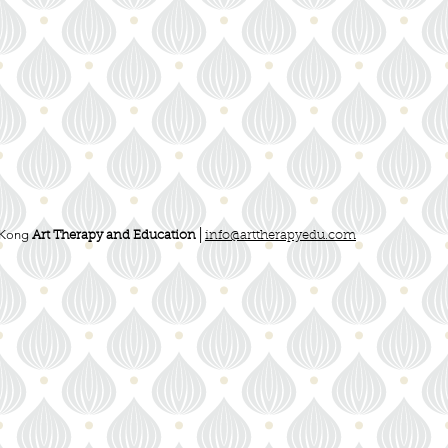
Kong
Art Therapy and Education│
info@arttherapyedu.com