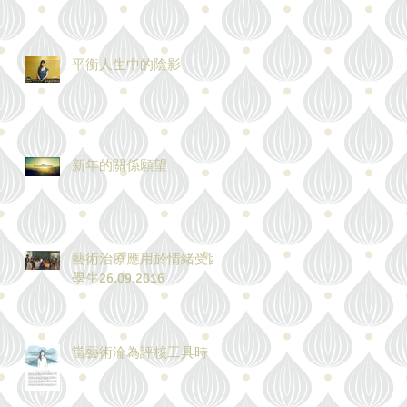
平衡人生中的陰影
新年的關係願望
藝術治療應用於情緒受困
學生26.09.2016
當藝術淪為評核工具時