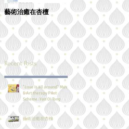
藝術治癒在杏檀
【愛的教育】全港唯
駐校治療師 香港缺
愛的教育
Recent Posts
"Love is all around" Music
& Art therapy Pilot
Scheme. Yan Oi Tong
藝術治癒在杏檀